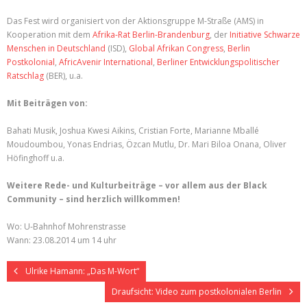
Das Fest wird organisiert von der Aktionsgruppe M-Straße (AMS) in
Kooperation mit dem
Afrika-Rat Berlin-Brandenburg
, der
Initiative Schwarze
Menschen in Deutschland
(ISD),
Global Afrikan Congress
,
Berlin
Postkolonial
,
AfricAvenir International
,
Berliner Entwicklungspolitischer
Ratschlag
(BER), u.a.
Mit Beiträgen von:
Bahati Musik, Joshua Kwesi Aikins, Cristian Forte, Marianne Mballé
Moudoumbou, Yonas Endrias, Özcan Mutlu, Dr. Mari Biloa Onana, Oliver
Höfinghoff u.a.
Weitere Rede- und Kulturbeiträge – vor allem aus der Black
Community – sind herzlich willkommen!
Wo: U-Bahnhof Mohrenstrasse
Wann: 23.08.2014 um 14 uhr
Ulrike Hamann: „Das M-Wort“
Draufsicht: Video zum postkolonialen Berlin