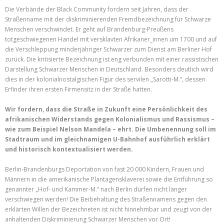
Die Verbände der Black Community fordern seit Jahren, dass der
Straßenname mit der diskriminierenden Fremdbezeichnung für Schwarze
Menschen verschwindet. Er geht auf Brandenburg-Preußens
totgeschwiegenen Handel mit versklavten Afrikaner_innen um 1700 und auf
die Verschleppung minderjähriger Schwarzer zum Dienst am Berliner Hof
zurück. Die kritisierte Bezeichnung ist eng verbunden mit einer rassistischen
Darstellung Schwarzer Menschen in Deutschland. Besonders deutlich wird
dies in der kolonialnostalgischen Figur des servilen „Sarotti-M.“, dessen
Erfinder ihren ersten Firmensitz in der Straße hatten.
Wir fordern, dass die Straße in Zukunft eine Persönlichkeit des
afrikanischen Widerstands gegen Kolonialismus und Rassismus –
wie zum Beispiel Nelson Mandela – ehrt. Die Umbenennung soll im
Stadtraum und im gleichnamigen U-Bahnhof ausführlich erklärt
und historisch kontextualisiert werden.
Berlin-Brandenburgs Deportation von fast 20 000 Kindern, Frauen und
Männern in die amerikanische Plantagensklaverei sowie die Entführung so
genannter „Hof- und Kammer-M.“ nach Berlin dürfen nicht länger
verschwiegen werden! Die Beibehaltung des Straßennamens gegen den
erklärten Willen der Bezeichneten ist nicht hinnehmbar und zeugt von der
anhaltenden Diskriminierung Schwarzer Menschen vor Ort!