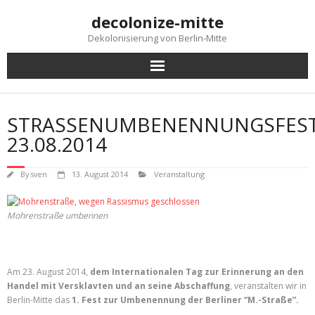
Skip
decolonize-mitte
to
content
Dekolonisierung von Berlin-Mitte
STRASSENUMBENENNUNGSFEST 
3.08.2014
By
sven
13. August 2014
Veranstaltung
Mohrenstraße umbennen
Am 23. August 2014,
dem Internationalen Tag zur Erinnerung an den
Handel mit Versklavten und an seine Abschaffung
, veranstalten wir in
Berlin-Mitte das
1. Fest zur Umbenennung der Berliner “M.-Straße”.