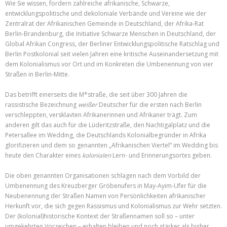
Wie Sie wissen, fordern zahlreiche afrikanische, Schwarze,
entwicklungspolitische und dekoloniale Verbände und Vereine wie der
Zentralrat der Afrikanischen Gemeinde in Deutschland, der Afrika-Rat
Berlin-Brandenburg, die Initiative Schwarze Menschen in Deutschland, der
Global Afrikan Congress, der Berliner Entwicklungspolitische Ratschlag und
Berlin Postkolonial seit vielen Jahren eine kritische Auseinandersetzung mit
dem Kolonialismus vor Ort und im Konkreten die Umbenennung von vier
Straßen in Berlin-Mitte.
Das betrifft einerseits die M*straße, die seit über 300 Jahren die
rassistische Bezeichnung
weißer
Deutscher für die ersten nach Berlin
verschleppten, versklavten Afrikanerinnen und Afrikaner trägt. Zum
anderen gilt das auch für die Lüderitzstraße, den Nachtigalplatz und die
Petersallee im Wedding, die Deutschlands Kolonialbegründer in Afrika
glorifizieren und dem so genannten „Afrikanischen Viertel“ im Wedding bis
heute den Charakter eines
kolonialen
Lern- und Erinnerungsortes geben.
Die oben genannten Organisationen schlagen nach dem Vorbild der
Umbenennung des Kreuzberger Gröbenufers in May-Ayim-Ufer für die
Neubenennung der Straßen Namen von Persönlichkeiten afrikanischer
Herkunft vor, die sich gegen Rassismus und Kolonialismus zur Wehr setzten.
Der (kolonial)historische Kontext der Straßennamen soll so – unter
umgekehrten Vorzeichen – erhalten bleiben und noch stärker als bisher