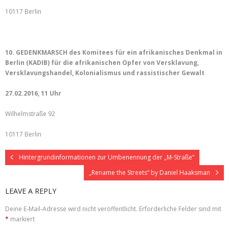
10117 Berlin
10.
GEDENKMARSCH des Komitees für ein afrikanisches Denkmal in
Berlin (KADIB) für die afrikanischen Opfer von Versklavung,
Versklavungshandel, Kolonialismus und rassistischer Gewalt
27.02.2016, 11 Uhr
Wilhelmstraße 92
10117 Berlin
Hintergrundinformationen zur Umbenennung der „M-Straße“
„Rename the Streets“ by Daniel Haaksman
LEAVE A REPLY
Deine E-Mail-Adresse wird nicht veröffentlicht.
Erforderliche Felder sind mit
*
markiert