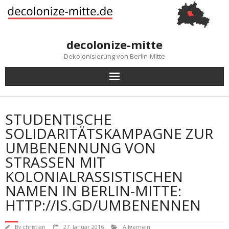
Skip
to
content
decolonize-mitte
Dekolonisierung von Berlin-Mitte
STUDENTISCHE
SOLIDARITÄTSKAMPAGNE ZUR
UMBENENNUNG VON
STRASSEN MIT K
OLONIALRASSISTISCHEN N
AMEN IN BERLIN-MITTE: H
TTP://IS.GD/UMBENENNEN
By
christian
27. Januar 2016
Allgemein