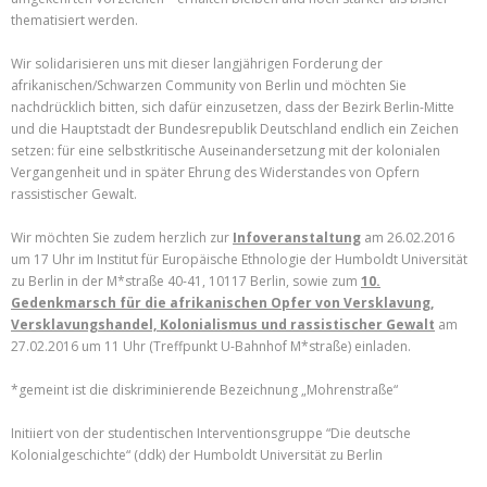
thematisiert werden.
Wir solidarisieren uns mit dieser langjährigen Forderung der
afrikanischen/Schwarzen Community von Berlin und möchten Sie
nachdrücklich bitten, sich dafür einzusetzen, dass der Bezirk Berlin-Mitte
und die Hauptstadt der Bundesrepublik Deutschland endlich ein Zeichen
setzen: für eine selbstkritische Auseinandersetzung mit der kolonialen
Vergangenheit und in später Ehrung des Widerstandes von Opfern
rassistischer Gewalt.
Wir möchten Sie zudem herzlich zur
Infoveranstaltung
am 26.02.2016
um 17 Uhr im Institut für Europäische Ethnologie der Humboldt Universität
zu Berlin in der M*straße 40-41, 10117 Berlin, sowie zum
10.
Gedenkmarsch für die afrikanischen Opfer von Versklavung,
Versklavungshandel, Kolonialismus und rassistischer Gewalt
am
27.02.2016 um 11 Uhr (Treffpunkt U-Bahnhof M*straße) einladen.
*gemeint ist die diskriminierende Bezeichnung „Mohrenstraße“
Initiiert von der studentischen Interventionsgruppe “Die deutsche
Kolonialgeschichte“ (ddk) der Humboldt Universität zu Berlin